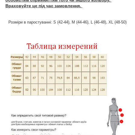
особистим сприйняттям того чи іншого кольору.
Враховуйте це під час замовлення.
Розміри в паростуванні: S (42-44), M (44-46), L (46-48), XL (48-50)