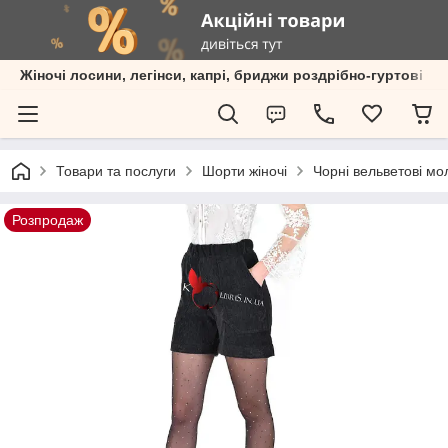
Жіночі лосини, легінси, капрі, бриджи роздрібно-гуртові пр
Товари та послуги
Шорти жіночі
Чорні вельветові мо
Розпродаж