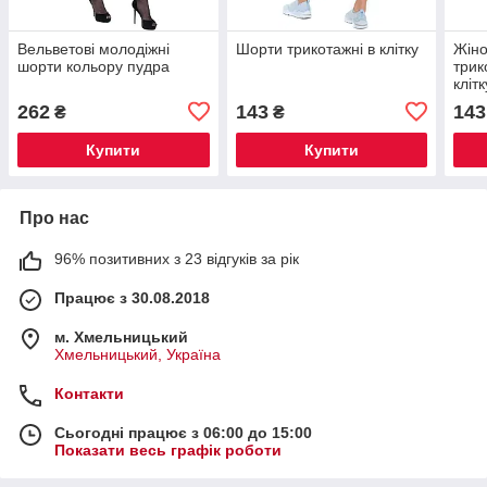
Вельветові молодіжні
Шорти трикотажні в клітку
Жіно
шорти кольору пудра
трик
клітк
262
143
143
₴
₴
Купити
Купити
Про нас
96% позитивних з 23 відгуків за рік
Працює з 30.08.2018
м. Хмельницький
Хмельницький, Україна
Контакти
Сьогодні працює з 06:00 до 15:00
Показати весь графік роботи