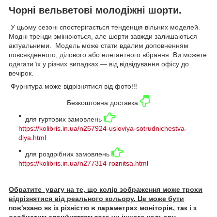
Чорні вельветові молодіжні шорти.
У цьому сезоні спостерігається тенденція вільних моделей.
Модні тренди змінюються, але шорти завжди залишаються
актуальними. Модель може стати вдалим доповненням
повсякденного, ділового або елегантного вбрання. Ви можете
одягати їх у різних випадках — від відвідування офісу до
вечірок.
Фурнітура може відрізнятися від фото!!!
Безкоштовна доставка:
для гуртових замовлень
https://kolibris.in.ua/n267924-usloviya-sotrudnichestva-
dlya.html
для роздрібних замовлень
https://kolibris.in.ua/n277314-roznitsa.html
Обратите увагу на те, що колір зображення може трохи
відрізнятися від реального кольору. Це може бути
пов'язано як із різністю в параметрах моніторів, так і з