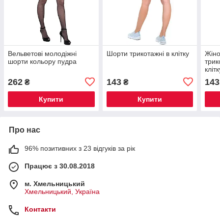
Вельветові молодіжні
Шорти трикотажні в клітку
Жіно
шорти кольору пудра
трик
клітк
262
143
143
₴
₴
Купити
Купити
Про нас
96% позитивних з 23 відгуків за рік
Працює з 30.08.2018
м. Хмельницький
Хмельницький, Україна
Контакти