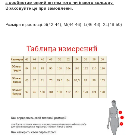
з особистим сприйняттям того чи іншого кольору.
Враховуйте це при замовленні.
Розміри в ростовці: S(42-44), M(44-46), L(46-48), XL(48-50)