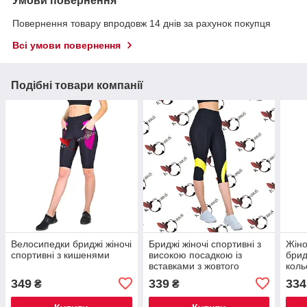
Умови повернення
Повернення товару впродовж 14 днів за рахунок покупця
Всі умови повернення
Подібні товари компанії
Велосипедки бриджі жіночі
Бриджі жіночі спортивні з
Жіно
спортивні з кишенями
високою посадкою із
брид
вставками з жовтого
коль
біфлекса
349
339
334
₴
₴