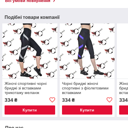
Всі умови повернення
Подібні товари компанії
Жіночі спортивні чорні
Чорні бриджі жіночі
Жіно
бриджі зі вставками
спортивні з фіолетовими
брид
трикотажу меланж
вставками
вста
334
334
334
₴
₴
Купити
Купити
Про нас