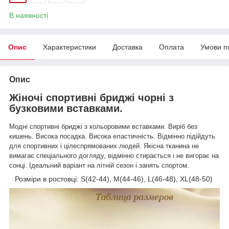
В наявності
Опис
Характеристики
Доставка
Оплата
Умови п
Опис
Жіночі спортивні бриджі чорні з
бузковими вставками.
Модні спортивні бриджі з кольоровими вставками.
Виріб без
кишень. Висока посадка. Висока еластичність.
Відмінно підійдуть
для спортивних і цілеспрямованих людей. Якісна тканина не
вимагає спеціального догляду, відмінно стирається і не вигорає на
сонці. Ідеальний варіант на літній сезон і занять спортом.
Розміри в ростовці: S(42-44), M(44-46), L(46-48), XL(48-50)