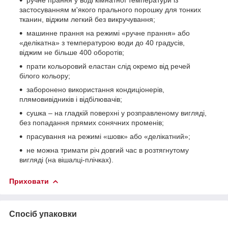
застосуванням м'якого прального порошку для тонких
тканин, віджим легкий без викручування;
машинне прання на режимі «ручне прання» або
«делікатна» з температурою води до 40 градусів,
віджим не більше 400 оборотів;
прати кольоровий еластан слід окремо від речей
білого кольору;
заборонено використання кондиціонерів,
плямовивідників і відбілювачів;
сушка – на гладкій поверхні у розправленому вигляді,
без попадання прямих сонячних променів;
прасування на режимі «шовк» або «делікатний»;
не можна тримати річ довгий час в розтягнутому
вигляді (на вішалці-плічках).
Приховати
Спосіб упаковки