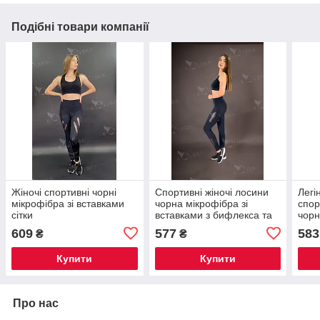
Подібні товари компанії
Жіночі спортивні чорні
Спортивні жіночі лосини
Легі
мікрофібра зі вставками
чорна мікрофібра зі
спор
сітки
вставками з бифлекса та
чорн
сітки
609
577
583
₴
₴
Купити
Купити
Про нас