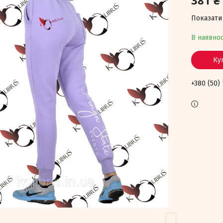
381 ₴
Показати 
В наявнос
Ку
+380 (50)