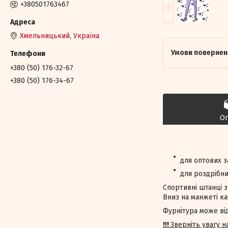
+380501763467
Хмельницький, Україна
+380 (50) 176-32-67
+380 (50) 176-34-67
О
для оптових 
для роздрібн
Спортивні штанці з
Вниз на манжеті ка
Фурнітура може відр
!!!
Зверніть увагу 