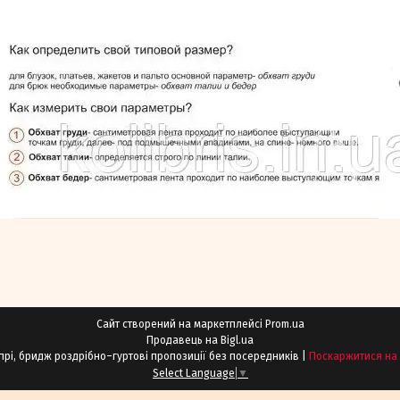
Сайт створений на маркетплейсі
Prom.ua
Продавець на Bigl.ua
KolibriS — жіночі лосини, легінси, капрі, бридж роздрібно–гуртові пропозиції без посередників |
Поскаржитися на 
Select Language
▼