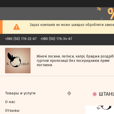
Зараз компанія не може швидко обробляти замовл
+380 (50) 176-32-67
+380 (50) 176-34-67
Жіночі лосини, легінси, капрі, бриджи роздрі
гуртові пропозиції без посередників прямі
поставки.
Товары и услуги
ШТАНЦ
О нас
Отзывы