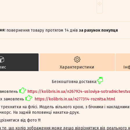
повернення товару протягом 14 днів
за рахунок покупця
пис
Характеристики
Ін
Безкоштовна доставка:
замовлень
https://kolibris.in.ua/n267924-usloviya-sotrudnichestv
их замовлень
https://kolibris.in.ua/n277314-roznitsa.html
 трехнитки на флісі. Модель вільного крою, з бічними і накладними
чкорс. На задній половинці накатка-друк.
ізнятися від фото !!!
на те, що колір зображення може дещо відрізнятися від реального 