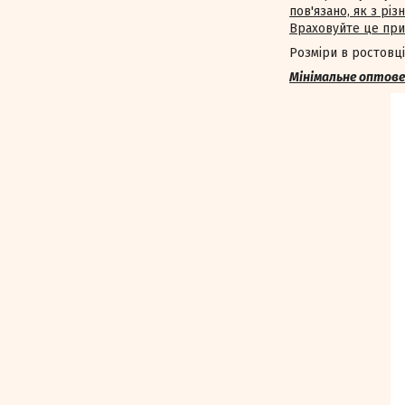
пов'язано, як з рі
Враховуйте це при
Розміри в ростовці:
Мінімальне оптове