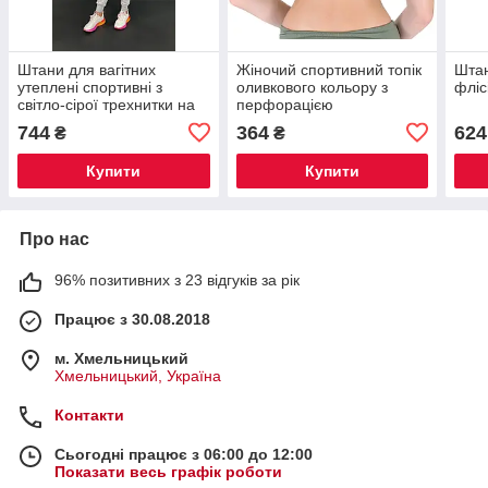
Штани для вагітних
Жіночий спортивний топік
Штан
утеплені спортивні з
оливкового кольору з
фліс
світло-сірої трехнитки на
перфорацією
флісі
744
364
624
₴
₴
Купити
Купити
Про нас
96% позитивних з 23 відгуків за рік
Працює з 30.08.2018
м. Хмельницький
Хмельницький, Україна
Контакти
Сьогодні працює з 06:00 до 12:00
Показати весь графік роботи