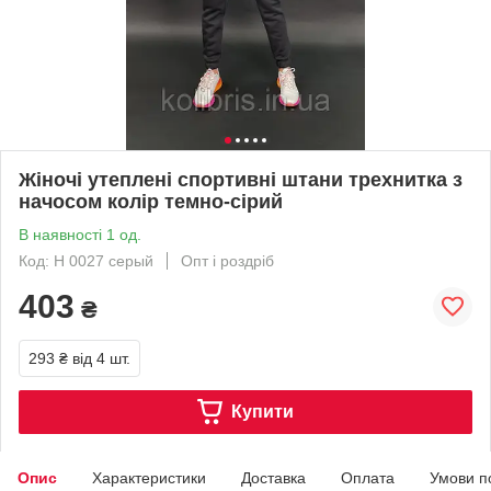
Жіночі утеплені спортивні штани трехнитка з
начосом колір темно-сірий
В наявності 1 од.
Код: Н 0027 серый
Опт і роздріб
403
₴
293 ₴
від 4 шт.
Купити
Опис
Характеристики
Доставка
Оплата
Умови п