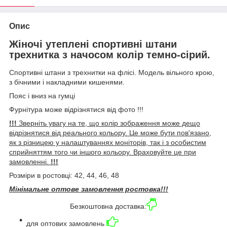
Опис
Жіночі утеплені спортивні штани
трехнитка з начосом колір темно-сірий.
Спортивні штани з трехнитки на флісі. Модель вільного крою,
з бічними і накладними кишенями.
Пояс і вниз на гумці
Фурнітура може відрізнятися від фото !!!
!!!
Зверніть увагу на те, що колір зображення може дещо
відрізнятися від реального кольору. Це може бути пов'язано,
як з різницею у налаштуваннях моніторів, так і з особистим
сприйняттям того чи іншого кольору. Враховуйте це при
замовленні.
!!!
Розміри в ростовці: 42, 44, 46, 48
Мінімальне оптове замовлення ростовка!!!
Безкоштовна доставка:
для оптових замовлень