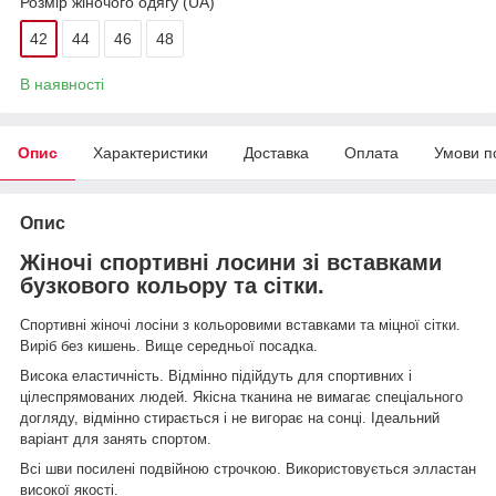
Розмір жіночого одягу (UA)
42
44
46
48
В наявності
Опис
Характеристики
Доставка
Оплата
Умови п
Опис
Жіночі спортивні лосини зі вставками
бузкового кольору та сітки.
Спортивні жіночі лосіни з кольоровими вставками та міцної сітки.
Виріб без кишень. Вище середньої посадка.
Висока еластичність.
Відмінно підійдуть для спортивних і
цілеспрямованих людей. Якісна тканина не вимагає спеціального
догляду, відмінно стирається і не вигорає на сонці. Ідеальний
варіант для занять спортом.
Всі шви посилені подвійною строчкою. Використовується элластан
високої якості.