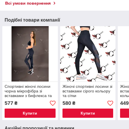
Всі умови повернення
Подібні товари компанії
Спортивні жіночі лосини
Жіночі спортивні лосини зі
Жіно
чорна мікрофібра зі
вставками сірого кольору
вста
вставками з бифлекса та
та сітки
коль
сітки
577
580
449
₴
₴
Купити
Купити
Акційні пропозиції та новинки