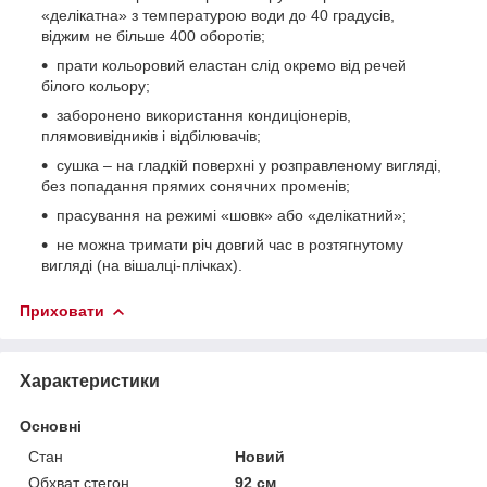
«делікатна» з температурою води до 40 градусів,
віджим не більше 400 оборотів;
прати кольоровий еластан слід окремо від речей
білого кольору;
заборонено використання кондиціонерів,
плямовивідників і відбілювачів;
сушка – на гладкій поверхні у розправленому вигляді,
без попадання прямих сонячних променів;
прасування на режимі «шовк» або «делікатний»;
не можна тримати річ довгий час в розтягнутому
вигляді (на вішалці-плічках).
Приховати
Характеристики
Основні
Стан
Новий
Обхват стегон
92 см