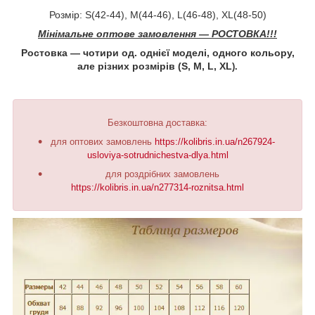
Розмір: S(42-44), M(44-46), L(46-48), XL(48-50)
Мінімальне оптове замовлення ― РОСТОВКА!!!
Ростовка ― чотири од. однієї моделі, одного кольору,
але різних розмірів (S, M, L, XL
).
Безкоштовна доставка:
для оптових замовлень
https://kolibris.in.ua/n267924-
usloviya-sotrudnichestva-dlya.html
для роздрібних замовлень
https://kolibris.in.ua/n277314-roznitsa.html