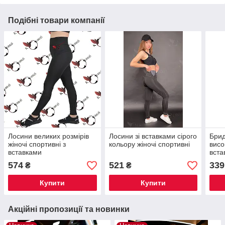
Подібні товари компанії
Лосини великих розмірів
Лосини зі вставками сірого
Брид
жіночі спортивні з
кольору жіночі спортивні
висо
вставками
вста
574
521
339
₴
₴
Купити
Купити
Акційні пропозиції та новинки