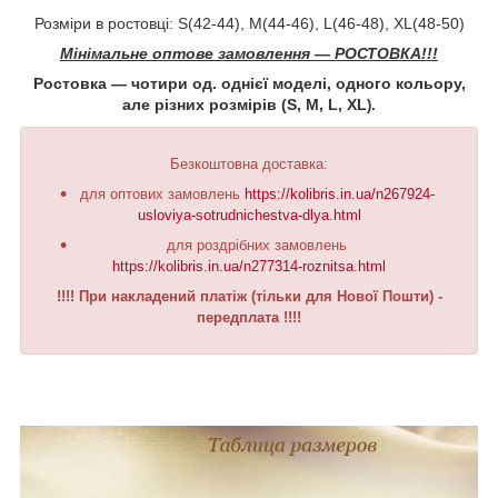
Розміри в ростовці: S(42-44), M(44-46), L(46-48), XL(48-50)
Мінімальне оптове замовлення ― РОСТОВКА!!!
Ростовка ― чотири од. однієї моделі, одного кольору,
але різних розмірів (S, M, L, XL
).
Безкоштовна доставка:
для оптових замовлень
https://kolibris.in.ua/n267924-
usloviya-sotrudnichestva-dlya.html
для роздрібних замовлень
https://kolibris.in.ua/n277314-roznitsa.html
!!!! При накладений платіж (тільки для Нової Пошти) -
передплата !!!!