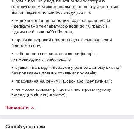
ручне прання у воді кімнатної температури із
застосуванням м'якого прального порошку для тонких
тканин, віджим легкий без викручування;
машинне прання на режимі «ручне прання» або
«делікатна» з температурою води до 40 градусів,
віджим не більше 400 оборотів;
прати кольоровий еластан слід окремо від речей
білого кольору;
заборонено використання кондиціонерів,
плямовивідників і відбілювачів;
сушка – на гладкій поверхні у розправленому вигляді,
без попадання прямих сонячних променів;
прасування на режимі «шовк» або «делікатний»;
не можна тримати річ довгий час в розтягнутому
вигляді (на вішалці-плічках).
Приховати
Спосіб упаковки