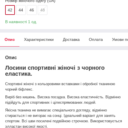
Розмір жіночого одягу (UA)
42
44
46
48
В наявності 1 од.
Опис
Характеристики
Доставка
Оплата
Умови п
Опис
Лосини спортивні жіночі з чорного
еластика.
Спортивні жіночі з кольоровими вставками і обробної тканиною
чорний біфлекс.
Виріб без кишень. Висока посадка. Висока еластичність.
Відмінно
підійдуть для спортивних і цілеспрямованих людей.
Якісна тканина не вимагає спеціального догляду, відмінно
стирається і не вигорає на сонці. Ідеальний варіант для занять
спортом. Всі шви посилені подвійною строчкою. Використовується
элластан високої якості.