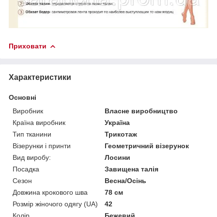
Приховати
Характеристики
Основні
Виробник
Власне виробництво
Країна виробник
Україна
Тип тканини
Трикотаж
Візерунки і принти
Геометричний візерунок
Вид виробу:
Лосини
Посадка
Завищена талія
Сезон
Весна/Осінь
Довжина крокового шва
78 см
Розмір жіночого одягу (UA)
42
Колір
Бежевий