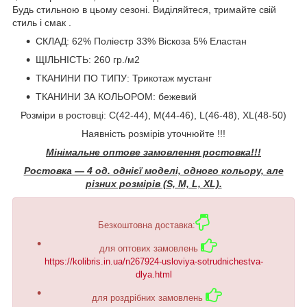
Будь стильною в цьому сезоні. Виділяйтеся, тримайте свій
стиль і смак .
СКЛАД: 62% Поліестр 33% Віскоза 5% Еластан
ЩІЛЬНІСТЬ: 260 гр./м2
ТКАНИНИ ПО ТИПУ: Трикотаж мустанг
ТКАНИНИ ЗА КОЛЬОРОМ: бежевий
Розміри в ростовці:
С(42-44),
М(44-46), L(46-48), XL(48-50)
Наявність розмірів уточнюйте !!!
Мінімальне оптове замовлення ростовка!!!
Ростовка ― 4 од. однієї моделі, одного кольору, але
різних розмірів (S, M, L, XL).
Безкоштовна доставка:
для оптових замовлень
https://kolibris.in.ua/n267924-usloviya-sotrudnichestva-
dlya.html
для роздрібних замовлень