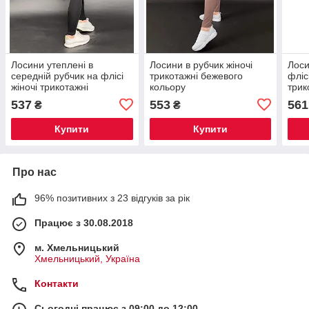
Лосини утеплені в
Лосини в рубчик жіночі
Лоси
середній рубчик на флісі
трикотажні бежевого
фліс
жіночі трикотажні
кольору
трик
коль
537
553
561
₴
₴
Купити
Купити
Про нас
96% позитивних з 23 відгуків за рік
Працює з 30.08.2018
м. Хмельницький
Хмельницький, Україна
Контакти
Сьогодні працює з 09:00 до 12:00