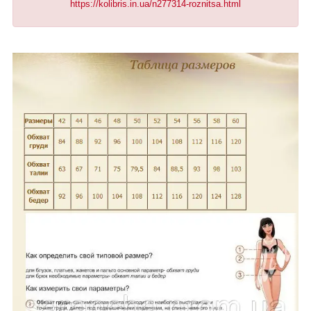
https://kolibris.in.ua/n277314-roznitsa.html