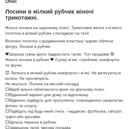
Опис
Лосини в мілкий рубчик жіночі
трикотажні.
Жіночі лосини на широкому поясі. Трикотажні жіночі з м'якого
полотна в мілкий рубчик з посадкою на талії.
Віскозне полотно з додаванням еластану чудово облягає
фігуру. Лосини в рубчик.
🖤Широка гумка круто підкреслить талію. Топ продажів 🤓
Жіночі лосини в рубчик 🖤 Супер м'які, стрейчеві, комфортні
та зручні
😈 Легенси в мілкий рубчик комфортні і м'які. Не витягуються
коліна. Не просвічують.
Не мнуться. Лосини на високій посадці.
💥Виріб вільно-облягаючого крою на зручному поясі.
💥Відмінний варіант для дому та відпочинку.
💥Відмінно підійдуть для прогулянок, повсякденної шкарпетки,
фітнес та спорту
💥Підійдуть під будь-який стиль - кардиган, футболка, світшот,
туфлі або кросівки.
💥Щільна тканина в рубчик.
💥Завищена талія, висока посадка.