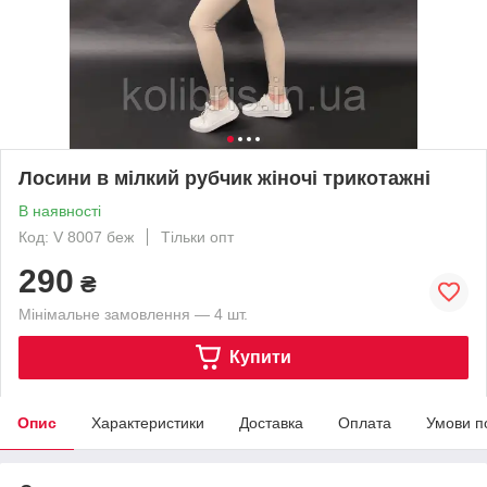
Лосини в мілкий рубчик жіночі трикотажні
В наявності
Код: V 8007 беж
Тільки опт
290
₴
Мінімальне замовлення — 4 шт.
Купити
Опис
Характеристики
Доставка
Оплата
Умови п