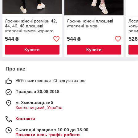
Лосини жіночі розміри 42,
Лосини жіночі плюшеві
Лоси
44, 46, 48 плюшеві
утеплені зимові
коль
утеплені зимові чорного
розм
кольору
544
544
526
₴
₴
Купити
Купити
Про нас
96% позитивних з 23 відгуків за рік
Працює з 30.08.2018
м. Хмельницький
Хмельницький, Україна
Контакти
Сьогодні працює з 10:00 до 13:00
Показати весь графік роботи