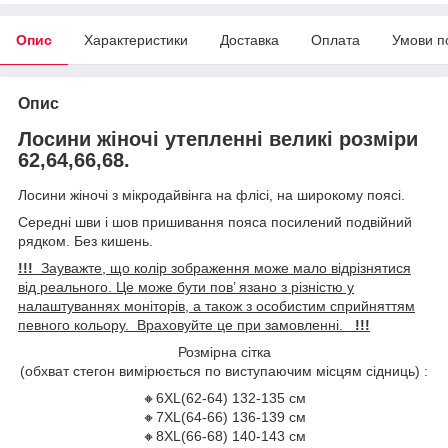
Опис
Характеристики
Доставка
Оплата
Умови п
Опис
Лосини жіночі утепленні великі розміри
62,64,66,68.
Лосини жіночі з мікродайвінга на флісі, на широкому поясі.
Середні шви і шов пришивання пояса посилений подвійний
рядком. Без кишень.
!!!
Зауважте, що колір зображення може мало відрізнятися
від реального. Це може бути пов’ язано з різністю у
налаштуваннях моніторів, а також з особистим сприйняттям
певного кольору. Враховуйте це при замовленні.
!!!
Розмірна сітка
(обхват стегон вимірюється по виступаючим місцям сідниць) :
🔸6XL(62-64) 132-135 см
🔸7XL(64-66) 136-139 см
🔸8XL(66-68) 140-143 см