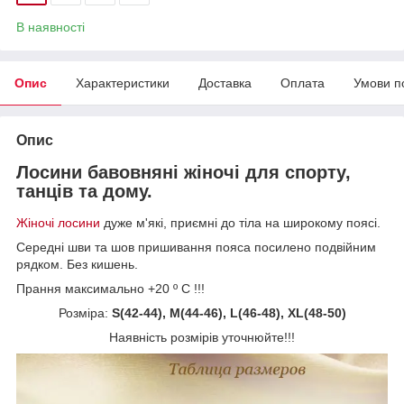
В наявності
Опис
Характеристики
Доставка
Оплата
Умови п
Опис
Лосини бавовняні жіночі для спорту,
танців та дому.
Жіночі лосини
дуже м'які, приємні до тіла на широкому поясі.
Середні шви та шов пришивання пояса посилено подвійним
рядком. Без кишень.
Прання максимально +20 º С !!!
Розміра:
S(42-44), M(44-46), L(46-48), XL(48-50)
Наявність розмірів уточнюйте!!!