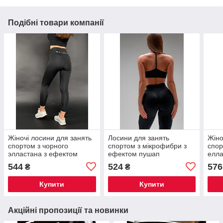
Подібні товари компанії
Жіночі лосини для занять
Лосини для занять
Жіно
спортом з чорного
спортом з мікрофибри з
спор
элластана з ефектом
ефектом пушап
елла
утяжки
пуш
544
524
576
₴
₴
Купити
Купити
Акційні пропозиції та новинки