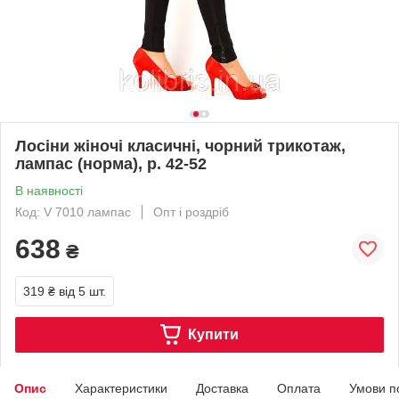
Лосіни жіночі класичні, чорний трикотаж,
лампас (норма), р. 42-52
В наявності
Код: V 7010 лампас
Опт і роздріб
638
₴
319 ₴
від 5 шт.
Купити
Опис
Характеристики
Доставка
Оплата
Умови п