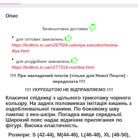
Опис
Безкоштовна доставка:
для оптових замовлень
https://kolibris.in.ua/n267924-usloviya-sotrudnichestva-
dlya.html
для роздрібних замовлень
https://kolibris.in.ua/n277314-roznitsa.html
!!!! При накладений платіж (тільки для Нової Пошти) -
передплата !!!!
!!!! УКРПОШТОЮ НЕ ВІДПРАВЛЯЄМО !!!!
Класичні спідниці з щільного трикотажу чорного
кольору. На задніх половинках імітація кишень з
оздоблювальної тканини. По боковому шву
лампас з еко-шкіри. Посадка вище середньої.
Широкий пояс надає відмінне прилягання по
фігурі. Висока еластичність.
Розміри: S (42-44), М(44-46), L(46-48), ХL (48-50),