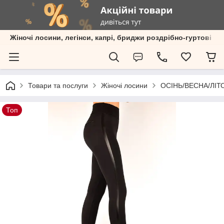
Жіночі лосини, легінси, капрі, бриджи роздрібно-гуртові пр
Товари та послуги
Жіночі лосини
ОСІНЬ/ВЕСНА/ЛІТО Р
Топ