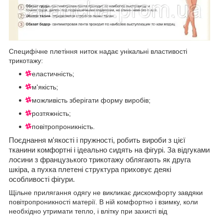
Специфічне плетіння ниток надає унікальні властивості
трикотажу:
еластичність;
м'якість;
можливість зберігати форму виробів;
розтяжність;
повітропроникність.
Поєднання м'якості і пружності, робить вироби з цієї
тканини комфортні і ідеально сидять на фігурі. За відгуками
лосини з французького трикотажу облягають як друга
шкіра, а пухка плетені структура приховує деякі
особливості фігури.
Щільне прилягання одягу не викликає дискомфорту завдяки
повітропроникності матерії. В ній комфортно і взимку, коли
необхідно утримати тепло, і влітку при захисті від